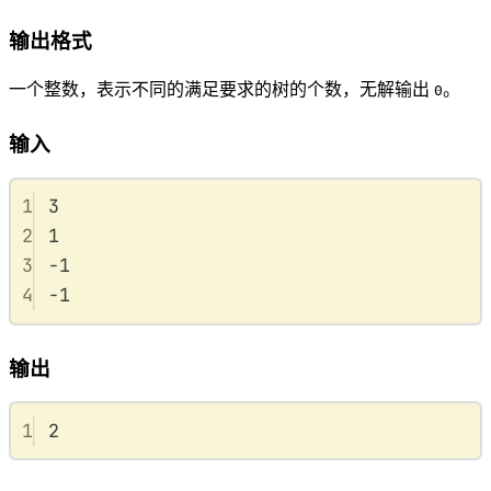
i
D
i
输出格式
一个整数，表示不同的满足要求的树的个数，无解输出
。
0
输入
1
3
2
1
3
-1
4
-1
输出
1
2