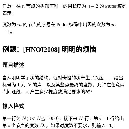
n
n
n
−
2
任意一棵
𝑛
节点的树都可唯一的用长度为
𝑛
−
2
的 Prufer 编码
n
n
−
2
表示。
度数为
𝑚
的节点的序号在 Prufer 编码中出现的次数为
𝑚
m
−
1
。
m
−
1
例题：[HNOI2008] 明明的烦恼
题目描述
自从明明学了树的结构，就对奇怪的树产生了兴趣…… 给出
标号为
1
到
𝑁
的点，以及某些点最终的度数，允许在任意两
1
N
点间连线，可产生多少棵度数满足要求的树？
输入格式
第一行为
𝑁
(
0
<
𝑁
≤
1
0
0
0
)
，接下来
𝑁
行，第
𝑖
+
1
行给出
N
N
i
+
(
1
0
<
N
≤
1000
)
第
𝑖
个节点的度数
𝐷
，如果对度数不要求，则输入
。
-1
𝑖