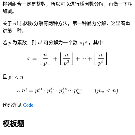
排列组合一定是整数，所以可以进行质因数分解，再做一下相
加减。
关于
𝑛
!
质因数分解有两种方法，第一种暴力分解，这里着重
n
!
讲第二种。
𝑥
若
𝑝
为素数，则
𝑛
!
可分解为一个数
×
𝑝
，其中
p
n
×
!
p
x
𝑛
𝑛
𝑛
𝑥
=
⌊
⌋
+
⌊
⌋
+
⋯
+
⌊
⌋
𝑡
2
𝑝
𝑝
𝑝
x
=
⌊
n
p
⌋
+
⌊
n
p
2
⌋
+
⋯
+
⌊
n
p
t
⌋
𝑡
且
𝑝
<
𝑛
p
t
<
n
𝑥
𝑥
𝑥
𝑥
∴
𝑛
!
=
𝑝
⋅
𝑝
⋅
𝑝
⋯
𝑝
(
𝑝
<
𝑛
)
3
1
2
𝑚
𝑚
𝑚
1
2
3
∴
n
!
=
p
1
x
1
⋅
p
2
x
2
⋅
p
3
x
3
⋯
p
m
x
m
(
p
m
<
n
)
代码详见
Code
模板题