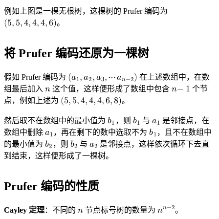
例如上图是一棵无根树，这棵树的 Prufer 编码为
(
5
,
5
,
4
,
4
,
4
,
6
)
。
(
5
,
5
,
4
,
4
,
4
,
6
)
将 Prufer 编码还原为一棵树
假如 Prufer 编码为
(
𝑎
,
𝑎
,
𝑎
,
⋯
𝑎
)
在上述数组中，在数
1
2
3
𝑛
−
2
组最后加入
𝑛
这个值，这样便形成了数组中包含
𝑛
−
1
个节
(
a
1
,
a
2
,
a
3
,
⋯
a
n
−
2
)
n
n
−
1
点，例如上述为
(
5
,
5
,
4
,
4
,
4
,
6
,
8
)
。
(
5
,
5
,
4
,
4
,
4
,
6
,
8
)
然后取不在数组中的最小值为
𝑏
，则
𝑏
与
𝑎
是邻接点，在
1
1
1
b
b
a
1
1
1
数组中删除
𝑎
，再在剩下的数中选取不为
𝑏
，且不在数组中
1
1
a
b
1
1
的最小值为
𝑏
，则
𝑏
与
𝑎
是邻接点，这样依次循环下去直
2
2
2
b
b
a
2
2
2
到结束，这样便形成了一棵树。
Prufer 编码的性质
𝑛
−
2
Cayley 定理
：不同的
𝑛
节点标号树的数量为
𝑛
。