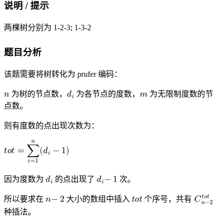
说明 / 提示
两棵树分别为 1-2-3; 1-3-2
题目分析
该题需要将树转化为 prufer 编码：
𝑛
为树的节点数，
𝑑
为各节点的度数，
𝑚
为无限制度数的节
𝑖
n
d
m
i
点数。
则有度数的点出现次数为：
𝑛
𝑡
𝑜
𝑡
=
∑
(
𝑑
−
1
)
𝑖
𝑖
=
1
t
o
t
=
∑
i
=
1
n
(
d
i
−
1
)
因为度数为
𝑑
的点出现了
𝑑
−
1
次。
𝑖
𝑖
d
d
i
i
−
1
𝑡
𝑜
𝑡
所以要求在
𝑛
−
2
大小的数组中插入
𝑡
𝑜
𝑡
个序号，共有
𝐶
𝑛
−
2
n
t
C
o
−
n
t
2
−
2
t
o
t
种插法。