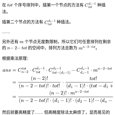
𝑑
−
1
在
𝑡
𝑜
𝑡
个序号排列中，插第一个节点的方法有
种插
𝐶
1
𝑡
𝑜
𝑡
t
C
o
t
t
o
t
d
1
−
1
法。
𝑑
−
1
插第二个节点的方法有
种插法。
𝐶
2
𝑡
𝑜
𝑡
C
t
o
t
d
2
−
1
……
另外还有
𝑚
个节点无度数限制，所以它们可任意排列在剩余
m
𝑛
−
2
−
𝑡
𝑜
𝑡
的
𝑛
−
2
−
𝑡
𝑜
𝑡
的空间中，排列方法总数为
。
𝑚
n
m
−
n
2
−
−
2
t
−
o
t
t
o
t
根据乘法原理：
𝑑
−
1
𝑑
−
1
𝑑
−
1
𝑛
−
2
−
𝑡
𝑜
𝑡
𝑡
𝑜
𝑡
𝑎
𝑛
𝑠
=
𝐶
⋅
𝐶
⋅
𝐶
⋯
𝐶
⋅
𝑚
𝑛
1
2
𝑛
−
2
𝑡
𝑜
𝑡
𝑑
−
1
𝑡
𝑜
𝑡
−
(
𝑑
−
1
)
𝑛
1
(
𝑛
−
2
)
!
𝑡
𝑜
𝑡
!
=
⋅
(
𝑛
−
2
−
𝑡
𝑜
𝑡
)
!
⋅
𝑡
𝑜
𝑡
!
(
𝑑
−
1
)
!
⋅
(
𝑡
𝑜
𝑡
−
𝑑
+
1
1
𝑛
−
2
−
𝑡
𝑜
𝑡
(
𝑛
−
2
)
!
⋅
𝑚
=
(
𝑛
−
2
−
𝑡
𝑜
𝑡
)
!
⋅
(
𝑑
−
1
)
!
⋅
(
𝑑
−
1
)
!
⋯
(
𝑑
−
1
2
𝑛
a
n
s
=
C
n
−
2
t
o
t
⋅
C
t
o
t
d
1
−
1
⋅
C
t
o
t
−
(
d
1
−
1
)
d
2
−
1
⋯
C
d
n
−
1
d
n
然后就要高精度了…… 但高精度除法太麻烦了，显而易见的