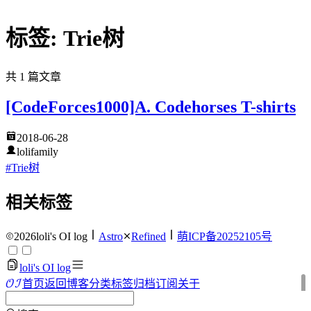
标签: Trie树
共 1 篇文章
[CodeForces1000]A. Codehorses T-shirts
2018-06-28
lolifamily
#Trie树
相关标签
2026
loli's OI log
Astro
Refined
萌ICP备20252105号
loli's OI log
O
I
首页
返回博客
分类
标签
归档
订阅
关于
OI