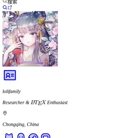
搜索
lolifamily
Researcher &
𝐿
𝑇
𝑋
Enthusiast
𝐴
𝐸
L
A
T
E
X
Chongqing, China