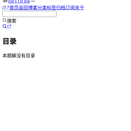
loli's OI log
O
I
首页
返回博客
分类
标签
归档
订阅
关于
OI
搜索
目录
本题解没有目录