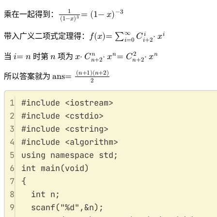
1
+
x
2
+
x
4
+
⋯
=
1
1
−
x
2
1
−
3
乘在一起得到：
=
(
1
−
𝑥
)
3
(
1
−
𝑥
)
1
(
1
−
x
)
3
=
(
1
−
x
)
−
3
∞
𝑖
𝑖
带入广义二项式定理得：
𝑓
(
𝑥
)
=
∑
𝐶
⋅
𝑥
𝑖
=
0
𝑖
+
2
f
(
x
)
=
∑
i
=
0
∞
C
i
+
2
i
⋅
x
i
𝑛
2
𝑛
𝑛
当
𝑖
=
𝑛
时第
𝑛
项为
𝑥
⋅
𝐶
⋅
𝑥
=
𝐶
⋅
𝑥
𝑛
+
2
𝑛
+
2
i
n
=
n
x
⋅
C
n
+
2
n
⋅
x
n
=
C
n
+
2
2
⋅
x
n
(
𝑛
+
1
)
(
𝑛
+
2
)
所以答案就为
a
n
s
=
2
ans
=
(
n
+
1
)
(
n
+
2
)
2
1
#
include
<
iostream
>
2
#
include
<
cstdio
>
3
#
include
<
cstring
>
4
#
include
<
algorithm
>
5
using
namespace
std
;
6
int
main
(
void
)
7
{
8
int
 n
;
9
scanf
(
"
%d
"
,
&
n
);