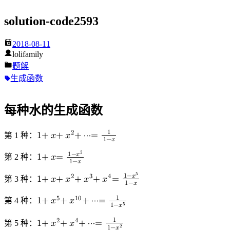
solution-code2593
2018-08-11
lolifamily
题解
生成函数
每种水的生成函数
1
2
第 1 种：
1
+
𝑥
+
𝑥
+
⋯
=
1
−
𝑥
1
+
x
+
x
2
+
⋯
=
1
1
−
x
2
1
−
𝑥
第 2 种：
1
+
𝑥
=
1
−
𝑥
1
+
x
=
1
−
x
2
1
−
x
5
1
−
𝑥
2
3
4
第 3 种：
1
+
𝑥
+
𝑥
+
𝑥
+
𝑥
=
1
−
𝑥
1
+
x
+
x
2
+
x
3
+
x
4
=
1
−
x
5
1
−
x
1
5
1
0
第 4 种：
1
+
𝑥
+
𝑥
+
⋯
=
5
1
−
𝑥
1
+
x
5
+
x
10
+
⋯
=
1
1
−
x
5
1
2
4
第 5 种：
1
+
𝑥
+
𝑥
+
⋯
=
2
1
−
𝑥