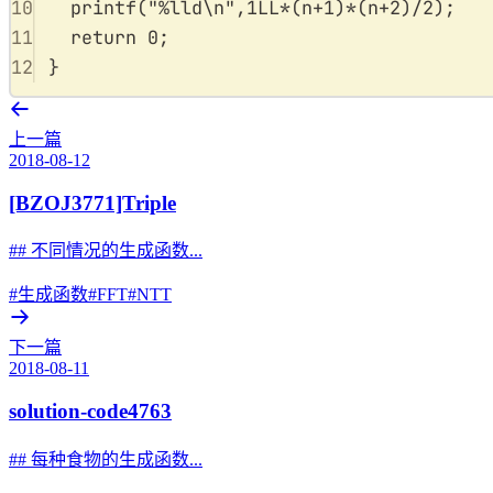
10
printf
(
"
%lld\n
"
,
1
LL
*
(
n
+
1
)
*
(
n
+
2
)
/
2
);
11
return
0
;
12
}
上一篇
2018-08-12
[BZOJ3771]Triple
## 不同情况的生成函数...
#生成函数
#FFT
#NTT
下一篇
2018-08-11
solution-code4763
## 每种食物的生成函数...