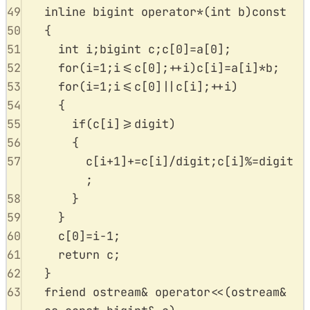
49
inline
bigint
operator
*
(
int
b
)
const
50
{
51
int
 i
;
bigint c
;
c
[
0
]
=
a
[
0
];
52
for
(
i
=
1
;
i
<=
c
[
0
];
++
i
)
c
[
i
]
=
a
[
i
]
*
b
;
53
for
(
i
=
1
;
i
<=
c
[
0
]
||
c
[
i
];
++
i
)
54
{
55
if
(
c
[
i
]
>=
digit
)
56
{
57
c
[
i
+
1
]
+=
c
[
i
]
/
digit
;
c
[
i
]
%=
digit
;
58
}
59
}
60
c
[
0
]
=
i
-
1
;
61
return
 c
;
62
}
63
friend
ostream
&
operator
<<
(
ostream
&