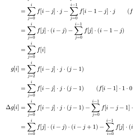
𝑗
=
1
𝑗
=
1
𝑖
−
1
𝑖
=
∑
𝑓
[
𝑖
−
𝑗
]
⋅
𝑗
−
∑
𝑓
[
𝑖
−
1
−
𝑗
]
⋅
𝑗
(
𝑓
[
𝑗
=
0
𝑗
=
0
𝑖
−
1
𝑖
=
∑
𝑓
[
𝑗
]
⋅
(
𝑖
−
𝑗
)
−
∑
𝑓
[
𝑗
]
⋅
(
𝑖
−
1
−
𝑗
)
𝑗
=
0
𝑗
=
0
𝑖
=
∑
𝑓
[
𝑖
]
𝑗
=
0
𝑖
𝑔
[
𝑖
]
=
∑
𝑓
[
𝑖
−
𝑗
]
⋅
𝑗
⋅
(
𝑗
−
1
)
𝑗
=
2
𝑖
=
∑
𝑓
[
𝑖
−
𝑗
]
⋅
𝑗
⋅
(
𝑗
−
1
)
(
𝑓
[
𝑖
−
1
]
⋅
1
⋅
0
𝑗
=
0
𝑖
−
1
𝑖
Δ
𝑔
[
𝑖
]
=
∑
𝑓
[
𝑖
−
𝑗
]
⋅
𝑗
⋅
(
𝑗
−
1
)
−
∑
𝑓
[
𝑖
−
𝑗
−
1
]
⋅
𝑗
=
0
𝑗
=
0
𝑖
−
1
𝑖
=
∑
𝑓
[
𝑗
]
⋅
(
𝑖
−
𝑗
)
⋅
(
𝑖
−
𝑗
+
1
)
−
∑
𝑓
[
𝑗
]
⋅
(
𝑖