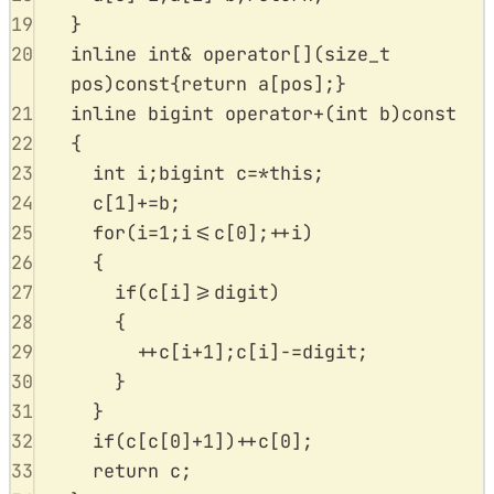
19
}
20
inline
int&
operator
[]
(
size_t
pos
)
const
{
return
a
[
pos
];}
21
inline
bigint
operator
+
(
int
b
)
const
22
{
23
int
 i
;
bigint c
=*
this
;
24
c
[
1
]
+=
b
;
25
for
(
i
=
1
;
i
<=
c
[
0
];
++
i
)
26
{
27
if
(
c
[
i
]
>=
digit
)
28
{
29
++
c
[
i
+
1
];
c
[
i
]
-=
digit
;
30
}
31
}
32
if
(
c
[
c
[
0
]
+
1
])
++
c
[
0
];
33
return
 c
;