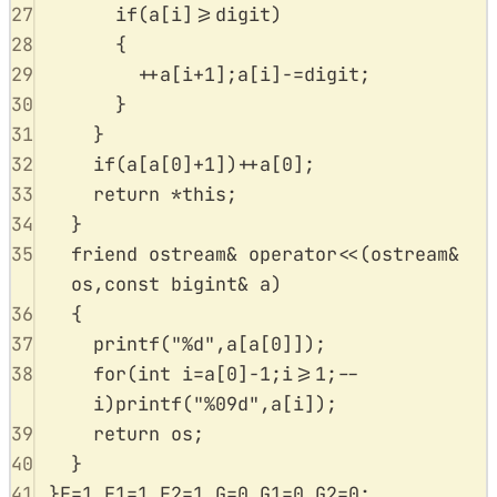
27
if
(
a
[
i
]
>=
digit
)
28
{
29
++
a
[
i
+
1
];
a
[
i
]
-=
digit
;
30
}
31
}
32
if
(
a
[
a
[
0
]
+
1
])
++
a
[
0
];
33
return
*
this
;
34
}
35
friend
ostream
&
operator
<<
(
ostream
&
os
,
const
bigint
&
a
)
36
{
37
printf
(
"
%d
"
,
a
[
a
[
0
]]);
38
for
(
int
 i
=
a
[
0
]
-
1
;
i
>=
1
;
--
i
)
printf
(
"
%09d
"
,
a
[
i
]);
39
return
 os
;
40
}
41
}
F
=
1
,
F1
=
1
,
F2
=
1
,
G
=
0
,
G1
=
0
,
G2
=
0
;