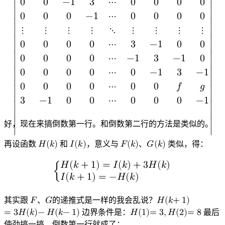
0
0
−
1
3
⋯
0
0
0
0
∣

∣

0
0
0
−
1
⋯
0
0
0
0
∣

∣

⋮
⋮
⋮
⋮
⋱
⋮
⋮
⋮
⋮
∣

∣

0
0
0
0
⋯
3
−
1
0
0
0
0
0
0
⋯
−
1
3
−
1
0
∣

∣

0
0
0
0
⋯
0
−
1
3
−
1
∣

∣

0
0
0
0
⋯
0
0
𝑓
𝑔
∣

∣

3
−
1
0
0
⋯
0
0
0
−
1
∣

∣

|
−
1
3
−
1
0
⋯
0
0
0
0
0
−
1
3
−
1
⋯
0
0
0
0
0
0
−
1
3
⋯
0
0
0
0
0
0
0
−
1
⋯
好，现在来搞倒数第一行。和倒数第二行的方法是类似的。
∣
∣
再设函数
𝐻
(
𝑘
)
和
𝐼
(
𝑘
)
，意义与
𝐹
(
𝑘
)
、
𝐺
(
𝑘
)
类似，得：
H
I
F
G
(
(
k
(
(
k
k
k
)
)
)
)
𝐻
(
𝑘
+
1
)
=
𝐼
(
𝑘
)
+
3
𝐻
(
𝑘
)
{
𝐼
(
𝑘
+
1
)
=
−
𝐻
(
𝑘
)
{
H
(
k
+
1
)
=
I
(
k
)
+
3
H
(
k
)
I
(
k
+
1
)
=
−
H
(
k
)
其实跟
𝐹
、
𝐺
的递推式是一样的我会乱说？
𝐻
(
𝑘
+
1
)
F
G
=
3
𝐻
(
𝑘
)
−
𝐻
(
𝑘
−
1
)
边界条件是：
𝐻
(
1
)
=
3
,
𝐻
(
2
)
=
8
最后
H
H
(
(
k
1
+
)
=
1
3
)
=
,
H
3
(
H
2
(
)
k
=
)
8
−
H
(
k
−
1
)
使劲搞一搞，倒数第一行就成了：