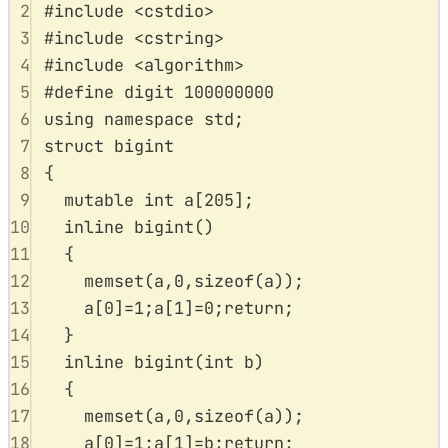
2
#
include
<
cstdio
>
3
#
include
<
cstring
>
4
#
include
<
algorithm
>
5
#
define
digit
100000000
6
using
namespace
std
;
7
struct
bigint
8
{
9
mutable
int
a
[
205
];
10
inline
bigint
()
11
{
12
memset
(
a
,
0
,
sizeof
(
a
));
13
a
[
0
]
=
1
;
a
[
1
]
=
0
;
return
;
14
}
15
inline
bigint
(
int
b
)
16
{
17
memset
(
a
,
0
,
sizeof
(
a
));
18
a
[
0
]
=
1
;
a
[
1
]
=
b
;
return
;