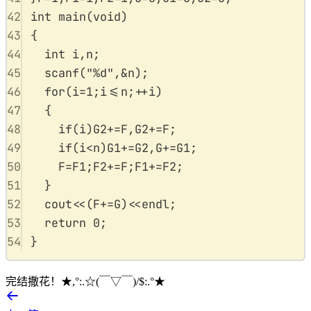
42
int
main
(
void
)
43
{
44
int
 i
,
n
;
45
scanf
(
"
%d
"
,
&
n
);
46
for
(
i
=
1
;
i
<=
n
;
++
i
)
47
{
48
if
(
i
)
G2
+=
F
,
G2
+=
F
;
49
if
(
i
<
n
)
G1
+=
G2
,
G
+=
G1
;
50
F
=
F1
;
F2
+=
F
;
F1
+=
F2
;
51
}
52
cout
<<
(
F
+=
G
)
<<
endl
;
53
return
0
;
54
}
完结撒花！★,°:.☆(￣▽￣)/$:.°★