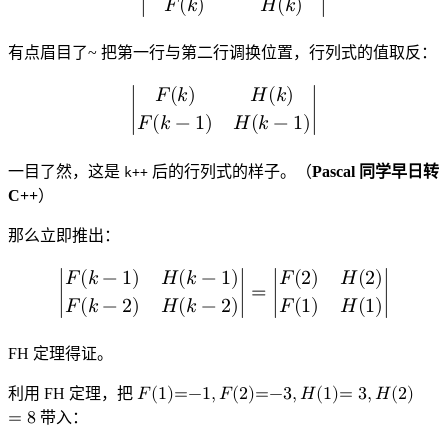
𝐹
(
𝑘
)
𝐻
(
𝑘
)
−
|
F
(
k
−
1
)
H
(
k
−
1
)
F
(
k
)
H
(
k
)
|
有点眉目了~ 把第一行与第二行调换位置，行列式的值取反：
𝐹
(
𝑘
)
𝐻
(
𝑘
)
∣
∣
𝐹
(
𝑘
−
1
)
𝐻
(
𝑘
−
1
)
|
F
(
k
)
H
(
k
)
F
(
k
−
1
)
H
(
k
−
1
)
|
一目了然，这是
后的行列式的样子。（
Pascal 同学早日转
k++
C++
）
那么立即推出：
𝐹
(
𝑘
−
1
)
𝐻
(
𝑘
−
1
)
𝐹
(
2
)
𝐻
(
2
)
∣
∣
=
∣
∣
𝐹
(
𝑘
−
2
)
𝐻
(
𝑘
−
2
)
𝐹
(
1
)
𝐻
(
1
)
|
F
(
k
−
1
)
H
(
k
−
1
)
F
(
k
−
2
)
H
(
k
−
2
)
|
=
|
F
(
2
)
H
(
2
)
F
(
1
)
H
(
1
)
|
FH 定理得证。
利用 FH 定理，把
𝐹
(
1
)
=
−
1
,
𝐹
(
2
)
=
−
3
,
𝐻
(
1
)
=
3
,
𝐻
(
2
)
=
8
带入：
F
(
1
)
=
−
1
,
F
(
2
)
=
−
3
,
H
(
1
)
=
3
,
H
(
2
)
=
8