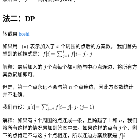
法二：DP
转载自
boshi
如果用
表示加入了
𝑥
个周围的点后的方案数， 我们首先
f[x]
𝑖
x
想到的递推式是：
𝑓
[
𝑖
]
=
∑
𝑓
[
𝑖
−
𝑗
]
⋅
𝑗
𝑗
=
1
f
[
i
]
=
∑
j
=
1
i
f
[
i
−
j
]
⋅
j
解释：最后加入的
𝑗
个点每个都可能与中心点连边，将所有方
j
案数累加即可。
但是，第一个点永远不会与第
𝑛
个点连边，因此方案数统计
n
并不准确。
𝑖
我们再设：
𝑔
[
𝑖
]
=
∑
𝑓
[
𝑖
−
𝑗
]
⋅
𝑗
⋅
(
𝑗
−
1
)
𝑗
=
2
g
[
i
]
=
∑
j
=
2
i
f
[
i
−
j
]
⋅
j
⋅
(
j
−
1
)
解释：如果有
𝑗
个周围的点连成一条，且跨越了
1
和
𝑛
，我们
j
1
n
将所有这样的情况累加到答案中去。如果这样的点有
𝑗
个，剩
j
下的点肯定不与这
𝑗
个点相连，所以连边方案数就是
𝑓
[
𝑖