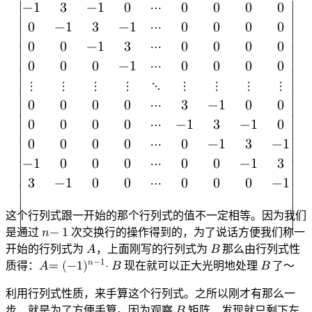
−
1
3
−
1
0
⋯
0
0
0
0
∣

∣

0
−
1
3
−
1
⋯
0
0
0
0
∣

∣

0
0
−
1
3
⋯
0
0
0
0
∣

∣

0
0
0
−
1
⋯
0
0
0
0
∣

∣

⋮
⋮
⋮
⋮
⋱
⋮
⋮
⋮
⋮
∣

∣

0
0
0
0
⋯
3
−
1
0
0
0
0
0
0
⋯
−
1
3
−
1
0
∣

∣

0
0
0
0
⋯
0
−
1
3
−
1
∣

∣

−
1
0
0
0
⋯
0
0
−
1
3
∣

∣

3
−
1
0
0
⋯
0
0
0
−
1
∣

∣

|
−
1
3
−
1
0
⋯
0
0
0
0
0
−
1
3
−
1
⋯
0
0
0
0
0
0
−
1
3
⋯
0
0
0
0
0
0
0
−
1
⋯
这个行列式跟一开始的那个行列式的值不一定相等。因为我们
∣
∣
是通过
𝑛
−
1
次交换行的操作得到的，为了说话方便我们称一
n
−
1
开始的行列式为
𝐴
，上面刚写的行列式为
𝐵
那么由行列式性
A
B
𝑛
−
1
质得：
𝐴
=
(
−
1
)
⋅
𝐵
现在就可以正大光明地处理
𝐵
了～
B
A
=
(
−
1
)
n
−
1
⋅
B
利用行列式性质，来手算这个行列式。之所以刚才有那么一
步，就是为了方便手算。因为观察
矩阵，发现就只剩下左