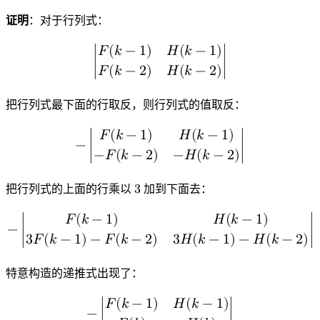
|
F
(
k
−
1
)
H
(
k
−
1
)
F
(
k
−
2
)
H
(
k
−
2
)
|
=
|
F
(
2
)
H
(
2
)
F
(
1
)
H
(
1
)
|
证明
：对于行列式：
𝐹
(
𝑘
−
1
)
𝐻
(
𝑘
−
1
)
∣
∣
𝐹
(
𝑘
−
2
)
𝐻
(
𝑘
−
2
)
|
F
(
k
−
1
)
H
(
k
−
1
)
F
(
k
−
2
)
H
(
k
−
2
)
|
把行列式最下面的行取反，则行列式的值取反：
𝐹
(
𝑘
−
1
)
𝐻
(
𝑘
−
1
)
−
∣
∣
−
𝐹
(
𝑘
−
2
)
−
𝐻
(
𝑘
−
2
)
−
|
F
(
k
−
1
)
H
(
k
−
1
)
−
F
(
k
−
2
)
−
H
(
k
−
2
)
|
把行列式的上面的行乘以
3
加到下面去：
3
𝐹
(
𝑘
−
1
)
𝐻
(
𝑘
−
1
)
−
∣
∣
3
𝐹
(
𝑘
−
1
)
−
𝐹
(
𝑘
−
2
)
3
𝐻
(
𝑘
−
1
)
−
𝐻
(
𝑘
−
2
)
−
|
F
(
k
−
1
)
H
(
k
−
1
)
3
F
(
k
−
1
)
−
F
(
k
−
2
)
3
H
(
k
−
1
)
−
H
(
k
−
2
)
|
特意构造的递推式出现了：
𝐹
(
𝑘
−
1
)
𝐻
(
𝑘
−
1
)
−
∣
∣