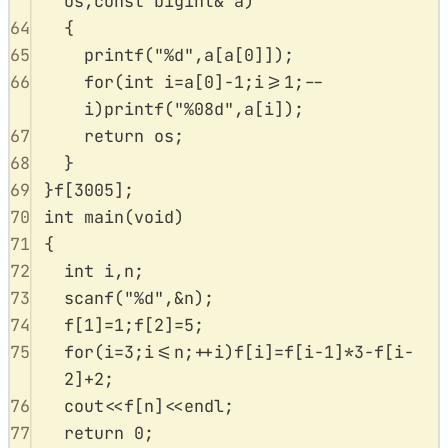
os
,
const
bigint
&
a
)
64
{
65
printf
(
"
%d
"
,
a
[
a
[
0
]]);
66
for
(
int
 i
=
a
[
0
]
-
1
;
i
>=
1
;
--
i
)
printf
(
"
%08d
"
,
a
[
i
]);
67
return
 os
;
68
}
69
}
f
[
3005
];
70
int
main
(
void
)
71
{
72
int
 i
,
n
;
73
scanf
(
"
%d
"
,
&
n
);
74
f
[
1
]
=
1
;
f
[
2
]
=
5
;
75
for
(
i
=
3
;
i
<=
n
;
++
i
)
f
[
i
]
=
f
[
i
-
1
]
*
3
-
f
[
i
-
2
]
+
2
;
76
cout
<<
f
[
n
]
<<
endl
;
77
return
0
;