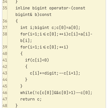
34
}
35
inline
bigint
operator
-
(
const
bigint
&
b
)
const
36
{
37
int
 i
;
bigint c
;
c
[
0
]
=
a
[
0
];
38
for
(
i
=
1
;
i
<=
c
[
0
];
++
i
)
c
[
i
]
=
a
[
i
]
-
b
[
i
];
39
for
(
i
=
1
;
i
<=
c
[
0
];
++
i
)
40
{
41
if
(
c
[
i
]
<
0
)
42
{
43
c
[
i
]
+=
digit
;
--
c
[
i
+
1
];
44
}
45
}
46
while
(
!
c
[
c
[
0
]]
&&
c
[
0
]
>
1
)
--
c
[
0
];
47
return
 c
;
48
}