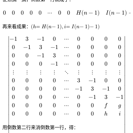
0
0
0
0
0
⋯
0
0
𝐻
(
𝑛
−
1
)
𝐼
(
𝑛
−
1
)
0
0
0
0
0
⋯
0
0
H
(
n
−
1
)
I
(
n
−
1
)
−
1
再来看成果：
(
ℎ
=
𝐻
(
𝑛
−
1
)
,
𝑖
=
𝐼
(
𝑛
−
1
)
−
1
)
(
h
=
H
(
n
−
1
)
,
i
=
I
(
n
−
1
)
−
1
)
−
1
3
−
1
0
⋯
0
0
0
0
∣

∣

0
−
1
3
−
1
⋯
0
0
0
0
∣

∣

0
0
−
1
3
⋯
0
0
0
0
∣

∣

0
0
0
−
1
⋯
0
0
0
0
∣

∣

⋮
⋮
⋮
⋮
⋱
⋮
⋮
⋮
⋮
∣

∣

0
0
0
0
⋯
3
−
1
0
0
0
0
0
0
⋯
−
1
3
−
1
0
∣

∣

0
0
0
0
⋯
0
−
1
3
−
1
∣

∣

0
0
0
0
⋯
0
0
𝑓
𝑔
∣

∣

0
0
0
0
⋯
0
0
ℎ
𝑖
∣

∣

|
−
1
3
−
1
0
⋯
0
0
0
0
0
−
1
3
−
1
⋯
0
0
0
0
0
0
−
1
3
⋯
0
0
0
0
0
0
0
−
1
⋯
用倒数第二行来消倒数第一行，得：
∣
∣