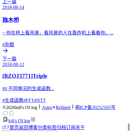
上一篇
2018-08-14
独木桥
> 你在桥上看风景，看风景的人在轰炸机上看着你。...
#杂题
下一篇
2018-08-12
[BZOJ3771]Triple
## 不同情况的生成函数...
#生成函数
#FFT
#NTT
2026
loli's OI log
Astro
Refined
萌ICP备20252105号
loli's OI log
O
I
首页
返回博客
分类
标签
归档
订阅
关于