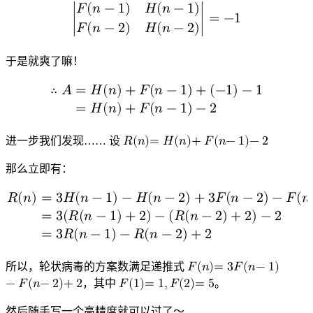
𝐹
(
𝑛
−
1
)
𝐻
(
𝑛
−
1
)
∣
∣
=
−
1
𝐹
(
𝑛
−
2
)
𝐻
(
𝑛
−
2
)
|
F
(
n
−
1
)
H
(
n
−
1
)
F
(
n
−
2
)
H
(
n
−
2
)
|
=
−
1
于是就爽了嘛！
∴
𝐴
=
𝐻
(
𝑛
)
+
𝐹
(
𝑛
−
1
)
+
(
−
1
)
−
1
=
𝐻
(
𝑛
)
+
𝐹
(
𝑛
−
1
)
−
2
∴
A
=
H
(
n
)
+
F
(
n
−
1
)
+
(
−
1
)
−
1
=
H
(
n
)
+
F
(
n
−
1
)
−
2
进一步我们发现…… 设
𝑅
(
𝑛
)
=
𝐻
(
𝑛
)
+
𝐹
(
𝑛
−
1
)
−
2
R
(
n
)
=
H
(
n
)
+
F
(
n
−
1
)
−
2
那么立即有：
𝑅
(
𝑛
)
=
3
𝐻
(
𝑛
−
1
)
−
𝐻
(
𝑛
−
2
)
+
3
𝐹
(
𝑛
−
2
)
−
𝐹
(
𝑛
=
3
(
𝑅
(
𝑛
−
1
)
+
2
)
−
(
𝑅
(
𝑛
−
2
)
+
2
)
−
2
=
3
𝑅
(
𝑛
−
1
)
−
𝑅
(
𝑛
−
2
)
+
2
R
(
n
)
=
3
H
(
n
−
1
)
−
H
(
n
−
2
)
+
3
F
(
n
−
2
)
−
F
(
n
−
3
)
−
2
=
3
(
R
(
n
−
1
)
所以，轮状病毒的方案数满足递推式
𝐹
(
𝑛
)
=
3
𝐹
(
𝑛
−
1
)
−
𝐹
(
𝑛
−
2
)
+
2
，其中
𝐹
(
1
)
=
1
,
𝐹
(
2
)
=
5
。
F
F
(
(
n
1
)
)
=
=
3
1
F
,
F
(
(
n
2
−
)
1
=
)
5
−
F
(
n
−
2
)
+
2
然后随手写一个高精度就可以过了～