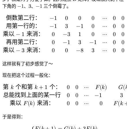
𝐵
B
下角的
−
1
、
3
、
−
1
三个倒霉了。
−
3
−
1
1
倒数第二行：
−
1
0
0
0
⋯
0
0
用第一行的：
−
1
3
−
1
0
⋯
0
0
乘以
−
1
来消：
0
−
3
1
0
⋯
0
0
再用第二行：
0
−
1
3
−
1
⋯
0
0
乘以
−
3
来消：
0
0
−
8
3
⋯
0
0
倒数第二行：
−
1
0
0
0
⋯
0
0
−
1
3
用第一行的：
−
1
3
−
1
0
这样就有了初步感觉了～
现在把这个过程一般化：
第
𝑘
个和第
𝑘
+
1
个：
0
0
⋯
𝐹
(
𝑘
)
𝐺
(
𝑘
总能找到上面的某一行
0
0
⋯
−
1
3
乘以
𝐹
(
𝑘
)
来消：
0
0
⋯
0
𝐹
(
𝑘
+
第
k
个和第
k
+
1
个：
0
0
⋯
F
(
k
)
G
(
k
)
0
0
⋯
−
1
3
总能找
于是得到：