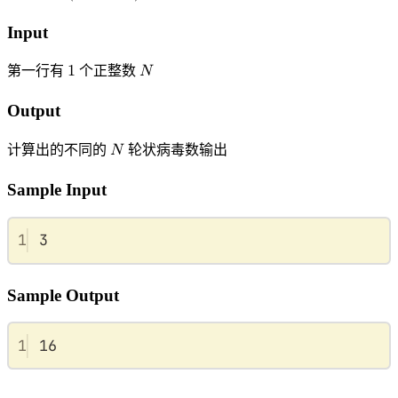
N
N
(
N
≤
100
)
Input
第一行有
1
个正整数
𝑁
1
N
Output
计算出的不同的
𝑁
轮状病毒数输出
N
Sample Input
1
3
Sample Output
1
16