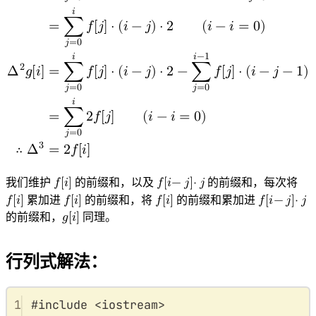
𝑗
=
0
𝑗
=
0
𝑖
=
∑
𝑓
[
𝑗
]
⋅
(
𝑖
−
𝑗
)
⋅
2
(
𝑖
−
𝑖
=
0
)
𝑗
=
0
𝑖
−
1
𝑖
2
=
∑
𝑓
[
𝑗
]
⋅
(
𝑖
−
𝑗
)
⋅
2
−
∑
𝑓
[
𝑗
]
⋅
(
𝑖
−
𝑗
−
1
)
⋅
Δ
𝑔
[
𝑖
]
𝑗
=
0
𝑗
=
0
𝑖
=
∑
2
𝑓
[
𝑗
]
(
𝑖
−
𝑖
=
0
)
𝑗
=
0
3
∴
Δ
=
2
𝑓
[
𝑖
]
Δ
f
[
i
]
=
∑
j
=
1
i
f
[
i
−
j
]
⋅
j
−
∑
j
=
1
i
−
1
f
[
i
−
1
−
j
]
⋅
j
=
∑
j
=
0
i
f
[
i
−
j
]
⋅
j
−
我们维护
𝑓
[
𝑖
]
的前缀和，以及
𝑓
[
𝑖
−
𝑗
]
⋅
𝑗
的前缀和，每次将
f
[
i
]
f
[
i
−
j
]
⋅
j
𝑓
[
𝑖
]
累加进
𝑓
[
𝑖
]
的前缀和，将
𝑓
[
𝑖
]
的前缀和累加进
𝑓
[
𝑖
−
𝑗
]
⋅
𝑗
f
f
f
[
[
[
i
i
i
]
]
]
f
[
i
−
j
]
⋅
j
的前缀和，
𝑔
[
𝑖
]
同理。
g
[
i
]
行列式解法：
1
#
include
<
iostream
>