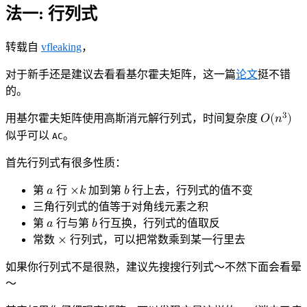
法一: 行列式
转载自
vfleaking
，
对于新手还是建议去看看基尔霍夫矩阵，这一篇
论文
挺不错
的。
3
用基尔霍夫矩阵使用高斯消元解行列式，时间复杂度
𝑂
(
𝑛
)
O
(
n
3
)
似乎可以
。
AC
首先行列式有很多性质：
第
𝑎
行
×
𝑘
加到第
𝑏
行上去，行列式的值不变
a
×
b
k
三角行列式的值等于对角线元素之积
第
𝑎
行与第
𝑏
行互换，行列式的值取反
a
b
常数
×
行列式，可以把常数乘到某一行里去
×
如果你行列式不是很熟，建议先搜搜行列式～不然下面会看晕
～