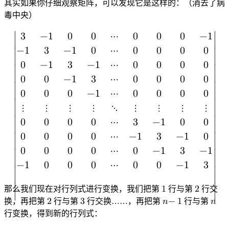
其实如果你仔细观察矩阵，可以发现它是这样的：（消去了病
毒中央）
3
−
1
0
0
⋯
0
0
0
−
1
∣

∣

−
1
3
−
1
0
⋯
0
0
0
0
∣

∣

0
−
1
3
−
1
⋯
0
0
0
0
∣

∣

0
0
−
1
3
⋯
0
0
0
0
∣

∣

0
0
0
−
1
⋯
0
0
0
0
∣

∣

⋮
⋮
⋮
⋮
⋱
⋮
⋮
⋮
⋮
0
0
0
0
⋯
3
−
1
0
0
∣

∣

0
0
0
0
⋯
−
1
3
−
1
0
∣

∣

0
0
0
0
⋯
0
−
1
3
−
1
∣

∣

−
1
0
0
0
⋯
0
0
−
1
3
∣

∣

|
3
−
1
0
0
⋯
0
0
0
−
1
−
1
3
−
1
0
⋯
0
0
0
0
0
−
1
3
−
1
⋯
0
0
0
0
0
0
−
1
3
那么我们现在对行列式进行变换，我们把第
1
行与第
2
行交
∣
∣
1
2
换，再把第
2
行与第
3
行交换……，再把第
𝑛
−
1
行与第
𝑛
2
3
n
n
−
1
行变换，得到新的行列式：