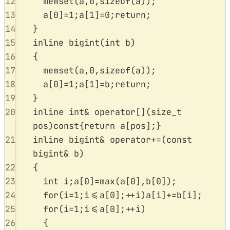
12
memset
(
a
,
0
,
sizeof
(
a
));
13
a
[
0
]
=
1
;
a
[
1
]
=
0
;
return
;
14
}
15
inline
bigint
(
int
b
)
16
{
17
memset
(
a
,
0
,
sizeof
(
a
));
18
a
[
0
]
=
1
;
a
[
1
]
=
b
;
return
;
19
}
20
inline
int&
operator
[]
(
size_t
pos
)
const
{
return
a
[
pos
];}
21
inline
bigint
&
operator
+=
(
const
bigint
&
b
)
22
{
23
int
 i
;
a
[
0
]
=
max
(
a
[
0
],
b
[
0
]);
24
for
(
i
=
1
;
i
<=
a
[
0
];
++
i
)
a
[
i
]
+=
b
[
i
];
25
for
(
i
=
1
;
i
<=
a
[
0
];
++
i
)
26
{