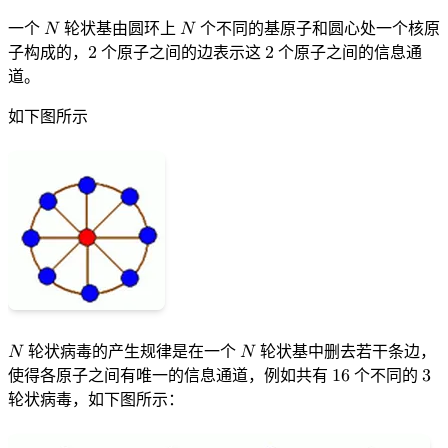
一个
𝑁
轮状基由圆环上
𝑁
个不同的基原子和圆心处一个核原
N
N
子构成的，
2
个原子之间的边表示这
2
个原子之间的信息通
2
2
道。
如下图所示
𝑁
轮状病毒的产生规律是在一个
𝑁
轮状基中删去若干条边，
N
N
使得各原子之间有唯一的信息通道，例如共有
1
6
个不同的
3
16
3
轮状病毒，如下图所示：