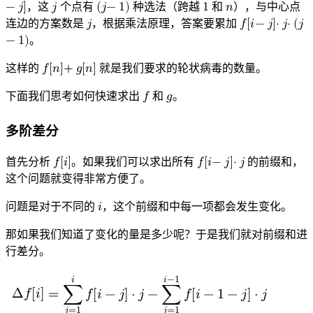
j
−
𝑗
]
，这
𝑗
个点有
(
𝑗
−
1
)
种选法（跨越
1
和
𝑛
），与中心点
f
j
(
1
n
[
j
−
i
−
1
j
)
]
连边的方案数是
𝑗
，根据乘法原理，答案要累加
𝑓
[
𝑖
−
𝑗
]
⋅
𝑗
⋅
(
𝑗
j
−
1
)
。
f
[
i
−
j
]
⋅
j
⋅
(
j
−
1
)
这样的
𝑓
[
𝑛
]
+
𝑔
[
𝑛
]
就是我们要求的轮状病毒的数量。
f
[
n
]
+
g
[
n
]
下面我们思考如何快速求出
𝑓
和
𝑔
。
f
g
多阶差分
首先分析
𝑓
[
𝑖
]
。如果我们可以求出所有
𝑓
[
𝑖
−
𝑗
]
⋅
𝑗
的前缀和，
f
[
i
]
f
[
i
−
j
]
⋅
j
这个问题就变得非常方便了。
问题是对于不同的
𝑖
，这个前缀和中每一项都会发生变化。
i
那如果我们知道了变化的量是多少呢？于是我们就对前缀和进
行差分。
𝑖
−
1
𝑖
Δ
𝑓
[
𝑖
]
=
∑
𝑓
[
𝑖
−
𝑗
]
⋅
𝑗
−
∑
𝑓
[
𝑖
−
1
−
𝑗
]
⋅
𝑗