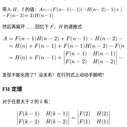
A
=
−
(
F
(
n
−
1
)
−
1
)
(
I
(
n
−
1
)
−
1
)
+
(
G
(
n
−
1
)
+
3
)
H
(
n
−
1
)
带入
𝐻
、
𝐼
的值：
𝐴
=
−
(
𝐹
(
𝑛
−
1
)
−
1
)
(
−
𝐻
(
𝑛
−
2
)
−
1
)
+
(
H
I
−
𝐹
(
𝑛
−
2
)
+
3
)
𝐻
(
𝑛
−
1
)
A
=
−
(
F
(
n
−
1
)
−
1
)
(
−
H
(
n
−
2
)
−
1
)
+
(
−
F
(
n
−
2
)
+
3
)
H
(
n
−
1
)
然后再展开…… 回忆下
𝐹
、
𝐻
的递推式
F
H
𝐴
=
𝐹
(
𝑛
−
1
)
𝐻
(
𝑛
−
2
)
+
𝐹
(
𝑛
−
1
)
−
𝐻
(
𝑛
−
2
)
−
=
𝐻
(
𝑛
)
+
𝐹
(
𝑛
−
1
)
+
𝐹
(
𝑛
−
1
)
𝐻
(
𝑛
−
2
)
−
𝐹
(
𝑛
𝐹
(
𝑛
−
1
)
𝐻
(
𝑛
−
1
)
=
𝐻
(
𝑛
)
+
𝐹
(
𝑛
−
1
)
+
∣
∣
−
1
𝐹
(
𝑛
−
2
)
𝐻
(
𝑛
−
2
)
A
=
F
(
n
−
1
)
H
(
n
−
2
)
+
F
(
n
−
1
)
−
H
(
n
−
2
)
−
1
−
F
(
n
−
2
)
H
(
n
−
1
)
+
发现不能化简了？没关系！在行列式上动动手脚吧！
FH 定理
对于任意大于
2
的
𝑘
有：
2
k
𝐹
(
𝑘
−
1
)
𝐻
(
𝑘
−
1
)
𝐹
(
2
)
𝐻
(
2
)
∣
∣
=
∣
∣
𝐹
(
𝑘
−
2
)
𝐻
(
𝑘
−
2
)
𝐹
(
1
)
𝐻
(
1
)