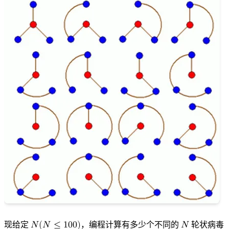
现给定
𝑁
(
𝑁
≤
1
0
0
)
，编程计算有多少个不同的
𝑁
轮状病毒