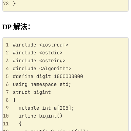
78
}
DP 解法：
1
#
include
<
iostream
>
2
#
include
<
cstdio
>
3
#
include
<
cstring
>
4
#
include
<
algorithm
>
5
#
define
digit
1000000000
6
using
namespace
std
;
7
struct
bigint
8
{
9
mutable
int
a
[
205
];
10
inline
bigint
()
11
{