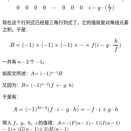
ℎ
0
0
0
0
⋯
0
0
0
𝑖
−
𝑔
⋅
(
)
𝑓
0
0
0
0
⋯
0
0
0
i
−
g
⋅
(
h
f
)
现在这个行列式已经是三角行列式了，它的值就是对角线元素
之积。于是：
ℎ
𝐵
=
(
−
1
)
×
(
−
1
)
×
(
−
1
)
×
⋯
×
𝑓
(
𝑖
−
𝑔
⋅
)
𝑓
B
=
(
−
1
)
×
(
−
1
)
×
(
−
1
)
×
⋯
×
f
(
i
−
g
⋅
h
f
)
一共有
𝑛
−
2
个
−
1
。
n
−
−
1
2
𝑛
−
1
如前文所述：
𝐴
=
(
−
1
)
𝐵
A
=
(
−
1
)
n
−
1
B
𝑛
−
2
又因为：
𝐵
=
(
−
1
)
(
𝑓
⋅
𝑖
−
𝑔
⋅
ℎ
)
B
=
(
−
1
)
n
−
2
(
f
⋅
i
−
g
⋅
h
)
于是有：
2
𝑛
−
3
𝐴
=
(
−
1
)
(
𝑓
⋅
𝑖
−
𝑔
⋅
ℎ
)
=
−
𝑓
⋅
𝑖
+
𝑔
⋅
ℎ
A
=
(
−
1
)
2
n
−
3
(
f
⋅
i
−
g
⋅
h
)
=
−
f
⋅
i
+
g
⋅
h
带入
𝑓
、
𝑔
、
ℎ
、
𝑖
的值得：
𝐴
=
−
(
𝐹
(
𝑛
−
1
)
−
1
)
(
𝐼
(
𝑛
−
1
)
f
g
h
i
−
1
)
+
(
𝐺
(
𝑛
−
1
)
+
3
)
𝐻
(
𝑛
−
1
)