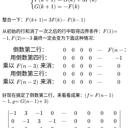
𝐹
(
𝑘
+
1
)
=
𝐺
(
𝑘
)
+
3
𝐹
(
𝑘
)
{
𝐺
(
𝑘
+
1
)
=
−
𝐹
(
𝑘
)
{
F
(
k
+
1
)
=
G
(
k
)
+
3
F
(
k
)
G
(
k
+
1
)
=
−
F
(
k
)
整合一下：
𝐹
(
𝑘
+
1
)
=
3
𝐹
(
𝑘
)
−
𝐹
(
𝑘
−
1
)
F
(
k
+
1
)
=
3
F
(
k
)
−
F
(
k
−
1
)
从初始的行和消了一次之后的行中取得边界条件：
𝐹
(
1
)
=
−
1
,
𝐹
(
2
)
=
−
3
最终一定会变为下面这种情况：
F
(
1
)
=
−
1
,
F
(
2
)
=
−
3
倒数第二行：
0
0
0
0
⋯
𝐹
(
𝑛
−
3
用倒数第四行：
0
0
0
0
⋯
−
1
乘以
𝐹
(
𝑛
−
3
)
来消：
0
0
0
0
⋯
0
用倒数第三行：
0
0
0
0
⋯
0
乘以
𝐹
(
𝑛
−
2
)
来消：
0
0
0
0
⋯
0
倒数第二行：
0
0
0
0
⋯
F
(
n
−
3
)
G
(
n
−
3
)
−
1
3
用倒数第四
好现在搞定了倒数第二行，来看看成果：
(
𝑓
=
𝐹
(
𝑛
−
1
)
−
1
,
𝑔
=
𝐺
(
𝑛
−
1
)
+
3
)
(
f
=
F
(
n
−
1
)
−
1
,
g
=
G
(
n
−
1
)
+
3
)
−
1
3
−
1
0
⋯
0
0
0
0
∣

∣

0
−
1
3
−
1
⋯
0
0
0
0
∣

∣
