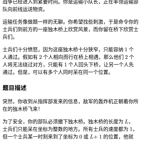
战争已经进入到紧要时间。你是运输小队长，正在率领运输部
队向前线运送物资。
运输任务像做题一样的无聊。你希望找些刺激，于是命令你的
士兵们到前方的一座独木桥上欣赏风景，而你留在桥下欣赏士
兵们。
士兵们十分愤怒，因为这座独木桥十分狭窄，只能容纳
1
个
1
人通过。假如有
2
个人相向而行在桥上相遇，那么他们
2
个
2
2
人将无法绕过对方，只能有
1
个人回头下桥，让另一个人先
1
通过。但是，可以有多个人同时呆在同一个位置。
题目描述
突然，你收到从指挥部发来的信息，敌军的轰炸机正朝着你所
在的独木桥飞来！
为了安全，你的部队必须撤下独木桥。独木桥的长度为
𝐿
，
L
士兵们只能呆在坐标为整数的地方。所有士兵的速度都为
1
，
1
但一个士兵某一时刻来到了坐标为
0
或
𝐿
+
1
的位置，他就