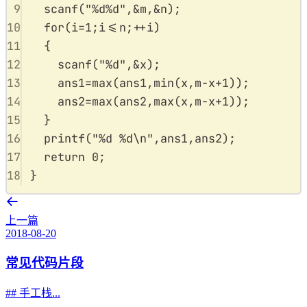
9
scanf
(
"
%d%d
"
,
&
m
,
&
n
);
10
for
(
i
=
1
;
i
<=
n
;
++
i
)
11
{
12
scanf
(
"
%d
"
,
&
x
);
13
ans1
=
max
(
ans1
,
min
(
x
,
m
-
x
+
1
));
14
ans2
=
max
(
ans2
,
max
(
x
,
m
-
x
+
1
));
15
}
16
printf
(
"
%d
%d\n
"
,
ans1
,
ans2
);
17
return
0
;
18
}
上一篇
2018-08-20
常见代码片段
## 手工栈...