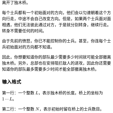
0
L
+
1
离开了独木桥。
每个士兵都有一个初始面对的方向，他们会以匀速朝着这个方
向行走，中途不会自己改变方向。但是，如果两个士兵面对面
相遇，他们无法彼此通过对方，于是就分别转身，继续行走。
转身不需要任何的时间。
由于先前的愤怒，你已不能控制你的士兵。甚至，你连每个士
兵初始面对的方向都不知道。
因此，你想要知道你的部队最少需要多少时间就可能全部撤离
独木桥。另外，总部也在安排阻拦敌人的进攻，因此你还需要
知道你的部队最多需要多少时间才能全部撤离独木桥。
输入格式
第一行：一个整数
𝐿
，表示独木桥的长度。桥上的坐标为
L
1
⋯
𝐿
。
1
⋯
L
第二行：一个整数
𝑁
，表示初始时留在桥上的士兵数目。