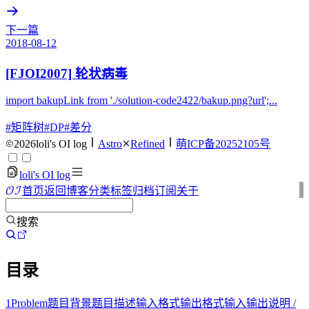
下一篇
2018-08-12
[FJOI2007] 轮状病毒
import bakupLink from './solution-code2422/bakup.png?url';...
#矩阵树
#DP
#差分
2026
loli's OI log
Astro
Refined
萌ICP备20252105号
loli's OI log
O
I
首页
返回博客
分类
标签
归档
订阅
关于
OI
搜索
目录
1
Problem
题目背景
题目描述
输入格式
输出格式
输入
输出
说明 /