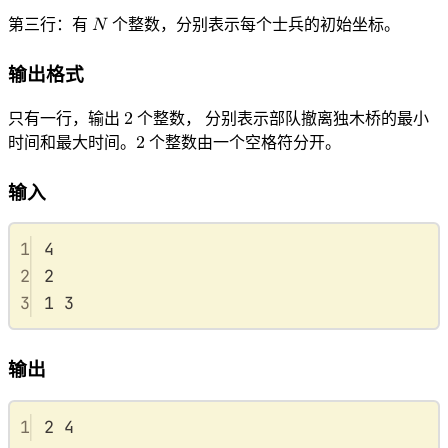
N
第三行：有
𝑁
个整数，分别表示每个士兵的初始坐标。
N
输出格式
只有一行，输出
2
个整数， 分别表示部队撤离独木桥的最小
2
时间和最大时间。
2
个整数由一个空格符分开。
2
输入
1
4
2
2
3
1 3
输出
1
2 4