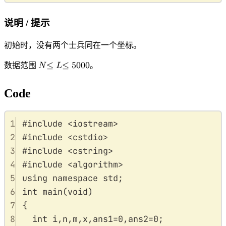
说明 / 提示
初始时，没有两个士兵同在一个坐标。
数据范围
𝑁
≤
𝐿
≤
5
0
0
0
。
N
≤
L
≤
5000
Code
1
#
include
<
iostream
>
2
#
include
<
cstdio
>
3
#
include
<
cstring
>
4
#
include
<
algorithm
>
5
using
namespace
std
;
6
int
main
(
void
)
7
{
8
int
 i
,
n
,
m
,
x
,
ans1
=
0
,
ans2
=
0
;